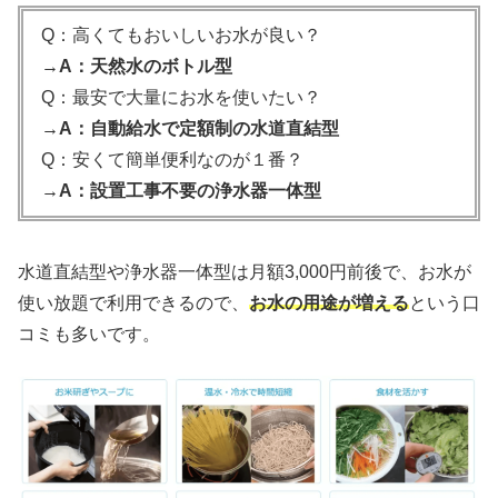
Q：高くてもおいしいお水が良い？
→A：天然水のボトル型
Q：最安で大量にお水を使いたい？
→A：自動給水で定額制の水道直結型
Q：安くて簡単便利なのが１番？
→A：設置工事不要の浄水器一体型
水道直結型や浄水器一体型は月額3,000円前後で、お水が
使い放題で利用できるので、
お水の用途が増える
という口
コミも多いです。