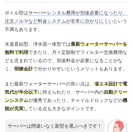
ボトル型は
サーバーレンタル費用が別途必要になったり、
注文ノルマなど料金システムが非常に分かりにくい
という
不満もあります。
水道直結型、浄水器一体型では
最新ウォーターサーバーを
無料で利用
できたり、月々定額制でフィルター交換費用な
ども含まれているので、別途料金が必要になることがな
く、
明瞭会計
で分かりやすいというメリットもあります。
また最新ウォーターサーバーの良い点は、
省エネ設計で電
気代が半分以下
に抑えられたり、サーバー内の
自動クリー
ンシステム
が優秀であったり、チャイルドロックなどの
機
能が充実
している点も大きなポイントです。
サーバーは間違いなく新型を選ぶべきです！